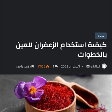
صحة
كيفية استخدام الزعفران للعين
بالخطوات
كماليات
أ
أكتوبر 4, 2022
1
1٬525
دقيقة واحدة
ر
س
ل
ب
ر
ي
د