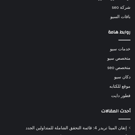
شركة seo
باقات السيو
روابط هامة
خدمات سيو
متخصص سيو
متخصص seo
دكان سيو
موقع للكتابه
فطور دايت
أحدث المقالات
إتقان الميتا تريدر 4: قائمة التحقق الشاملة للمتداولين الجدد