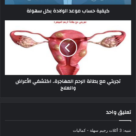
ب
كيفية حساب موعد الولادة بكل سهولة
م
و
ع
ت
د
ج
ا
ر
ل
ب
و
ت
ل
ي
ا
م
د
ع
ة
ب
تجربتي مع بطانة الرحم المهاجرة.. اكتشفي الأعراض
ب
ط
والعلاج
ك
ا
ل
ن
س
ة
ه
ا
تعليق واحد
و
ل
ل
ر
ة
ح
تنبيه:
3 أكلات رجيم سهلة - كماليات
م