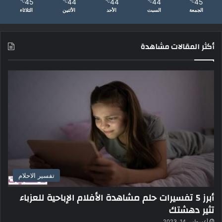
ا
45
44
44
44
45
℃
℃
℃
℃
℃
ض
الجمعة
السبت
الأحد
الأثنين
الثلاثاء
و
ا
ل
أكثر المقالات مشاهدة
ع
ل
ا
ج
تفسير الاحلام
أبرز 5 تفسيرات حلم مشاهدة الأفلام الإباحية للعزباء
تثير دهشتك
أغسطس 14, 2023