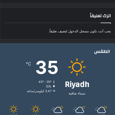
ا
ل
م
اترك تعليقاً
ه
ا
ج
يجب أنت تكون
مسجل الدخول
لتضيف تعليقاً.
ر
ة
.
الطقس
.
ا
35
ك
℃
ت
ش
ف
Riyadh
45º - 35º
ي
10%
ا
3.47 كيلومتر/ساعة
سماء صافية
ل
أ
ع
ر