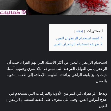
ا
إ
ل
ك
ت
المحتويات
إخفاء
ر
و
1
كيفية استخدام الزعفران للعين
ن
2
طريقة استخدام الزعفران للعين
ي
ا
استخدام الزعفران للعين من أكثر الأسئلة التي تهم القراء، حيث أن
الزعفران من التوابل القزحية التي تنمو في بلاد شرق وجنوب آسيا،
حيث يتميز بلونه الزاهي ورائحته الطيبة، بالإضافة إلى طعمه الشبيه
بالعسل.
ويدخل الزعفران في كثير من الأدوية والمركبات التي تستخدم في
علاج أمراض العين، وفيما يلي نتعرف على كيفية استعمال الزعفران
للعين