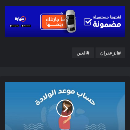
الزعفران
العين
ك
ي
ف
ي
ة
ح
س
ا