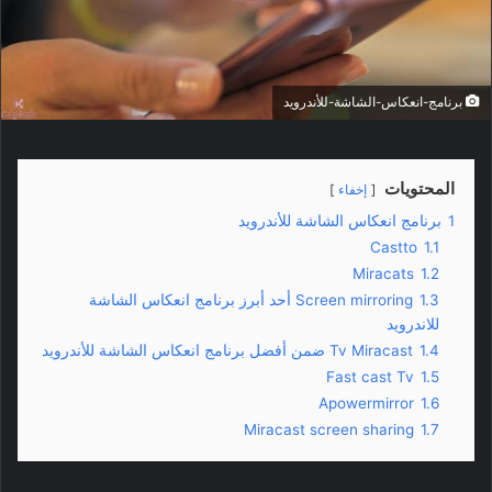
إ
ل
ك
برنامج-انعكاس-الشاشة-للأندرويد
ت
ر
و
ن
المحتويات
إخفاء
ي
1
برنامج انعكاس الشاشة للأندرويد
ا
Castto
1.1
Miracats
1.2
1.3
Screen mirroring أحد أبرز برنامج انعكاس الشاشة
للاندرويد
1.4
Tv Miracast ضمن أفضل برنامج انعكاس الشاشة للأندرويد
Fast cast Tv
1.5
Apowermirror
1.6
Miracast screen sharing
1.7