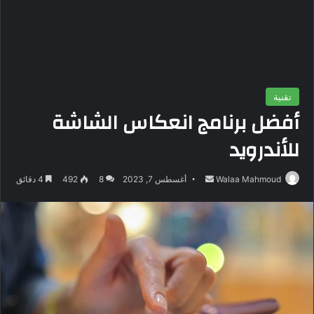
تقنية
أفضل برنامج انعكاس الشاشة
للأندرويد
Walaa Mahmoud
أ
أغسطس 7, 2023
8
492
4 دقائق
ر
س
ل
ب
ر
ي
د
ا