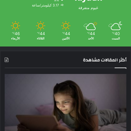
3.17 كيلومتر/ساعة
غيوم متفرقة
46
44
44
44
40
℃
℃
℃
℃
℃
السبت
الأحد
الأثنين
الثلاثاء
الأربعاء
أكثر المقالات مشاهدة