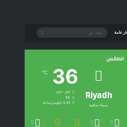
بحث
ار عامة
عن
الطقس
36
℃
Riyadh
45º - 33º
9%
4.42 كيلومتر/ساعة
سماء صافية