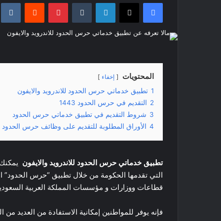
فيسبوك
‫X
لينكدإن
‏Tumblr
بينتيريست
‏Reddit
‏te
س
ل
ب
ر
ي
د
المحتويات
إخفاء
ا
1
تطبيق خدماتي حرس الحدود للاندرويد والايفون
إ
2
التقديم في حرس الحدود 1443
ل
3
شروط التقديم في تطبيق خدماتي حرس الحدود
ك
4
الأوراق المطلوبة للتقديم على وظائف حرس الحدود
ت
ر
و
تطبيق خدماتي حرس الحدود للاندرويد والايفون
يمكنك م
ن
التي تقدمها الحكومة من خلال تطبيق “حرس الحدود” الذ
ي
قطاعات ووزارات و مؤسسات المملكة العربية السعودية
ا
فإنه يوفر للمواطنين إمكانية الاستفادة من العديد من