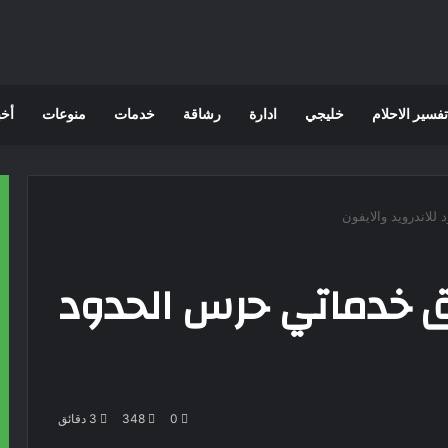
تفسير الاحلام
خليجي
ادارة
رشاقة
خدمات
منوعات
أخب
لاندرويد والايفون
يق خدماتي حرس الحدود
0
348
3 دقائق