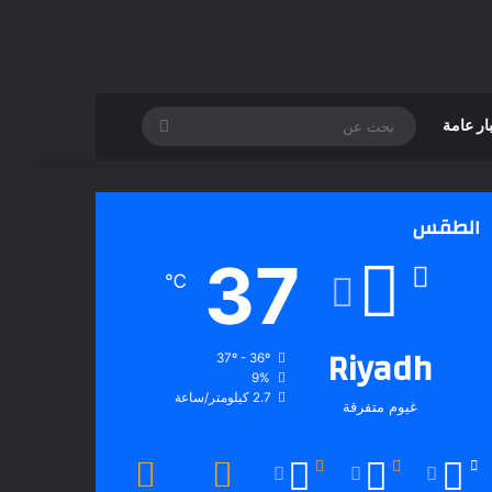
بحث
ار عامة
عن
الطقس
37
℃
Riyadh
37º - 36º
9%
2.7 كيلومتر/ساعة
غيوم متفرقة