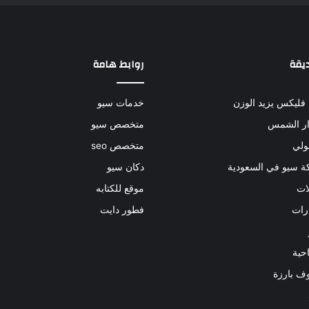
يقة
روابط هامة
فليكس يزيد الوزن
خدمات سيو
ر الشمس
متخصص سيو
ولي
متخصص seo
 سيو في السعودية
دكان سيو
ات
موقع للكتابه
رات
فطور دايت
حية
ف بارزة