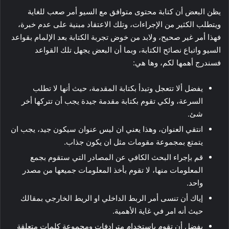
يظن البعض أن كتابة محتوى متوافق مع السيو أمر صعب للغاية
ويتطلب الكثير من الإجراءات، وتلك الاعتقاد مبنية على عدم خبرة،
فهذا أمر غير صحيح، ولابد من خوض تجربة الكتابة بعد الإلمام بقواعد
السيو واتباع نصائح الكتابة، وبما أن البعض يجهل تلك القواعد
فسندرج أهمها لكم، وها هي:
يفضل ألا تتعجل وتبدأ بكتابة المقدمة، حيث أنها لا تطلب
السرعة، ولكي تقوم بكتابة مقدمة جيدة يجب أن تتركها أخر
شئ.
انتقي العنوان، وهذا يعني ان ليس عنوان سيكون جيد، يجب ان
يتمتع بمجموعة مقومات مثل ان يكون جذاب.
قم بإجراء البحث الكافي عن المصادر التي ستقوم بجمع
المعلومات منها، لا تقوم بأخذ المعلومات جميعها من مصدر
واحد.
إياك أن تنسى أمر الربط الداخلي او الريط الخارجي بمقالك
حيث أنه امر في غاية الأهمية.
يفضل أن تقوم باستخدام مترادفات ومجموعة كلمات متعلقة