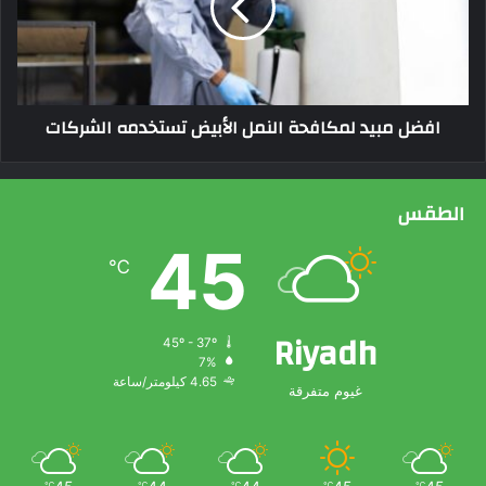
م
ب
ي
د
ل
افضل مبيد لمكافحة النمل الأبيض تستخدمه الشركات
م
ك
ا
ف
الطقس
ح
ة
45
ا
℃
ل
ن
م
Riyadh
45º - 37º
ل
7%
ا
4.65 كيلومتر/ساعة
غيوم متفرقة
ل
أ
ب
ي
℃
℃
℃
℃
℃