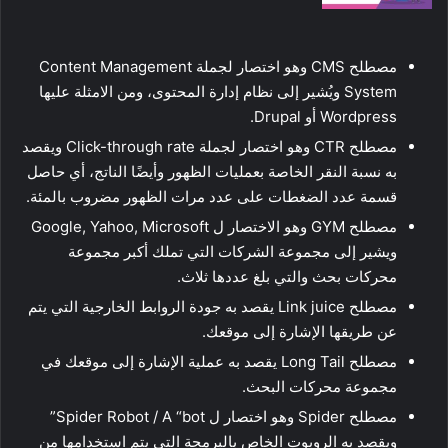
مصطلح CMS وهو اختصار لجملة Content Management
System ويُشير إلى نظام إدارة المحتوى، ومن الامثلة عليها
Wordpress أو Drupal.
مصطلح CTR وهو اختصار لجملة Click-through rate ويقصد
به نسبة النقر الخاصة بعمليات الظهور وأيضًا الناتج، أي حاصل
قسمة عدد الضغطات على عدد مرات الظهور مضروب بالمئة.
مصطلح GYM وهو الاختصار ل Google, Yahoo, Microsoft
ويشير إلى مجموعة الشركات التي تملك أكبر مجموعة
محركات بحث والتي بلغ عددها ثلاث.
مصطلح Link juice يقصد به جودة الروابط الخارجية التي يتم
عن طريقها الإشارة إلى موقعك.
مصطلح Long Tail يقصد به عملية الإشارة إلى موقعك في
مجموعة محركات البحث.
مصطلح Spider وهو اختصار ل Spider Robot / A “bot”
ويقصد به الروبوت الخاص بالبرمجة التي يتم استخدامها من