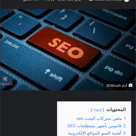
ر
س
ل
ب
ر
ي
د
ا
إ
ل
ك
أداة SEMrush
ت
ر
و
ن
المحتويات
إخفاء
ي
1
ماهي محركات البحث seo
ا
2
قاموس بأشهر مصطلحات SEO
3
أهمية السيو للمواقع الإلكترونية