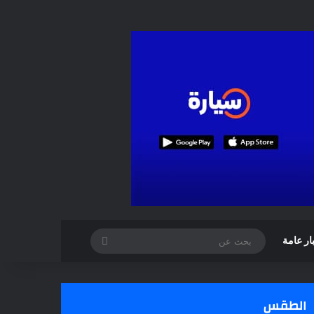
بحث
ار عامة
عن
الطقس