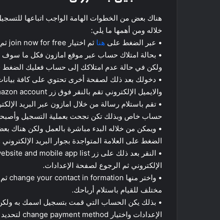
هناك بعض من الخطوات الهامة الواجب اتباعها للتسجيل
خلاله ومن أهمها ما يلي:
• عبر الضغط على
هنا
ثم اختيار join now for free ثم بدأ عمليه التسجيل بعد ذلك.
• بحالة امتلاك حساب عبر موقع امازون فكل ما سوف ت
ولكن في حالة عدم امتلاكك إلى حساب فعليك الضغط فوق زر ur amazon account
• دخولك بعد ذلك لصفحة أخرى تحتوي على كافة بيانات
والايميل الإلكتروني تقم بالنقر فوق زر greate your amazon account.
• تقم باستلام رسالة من خلال امازون عبر البريد الإل
حساب خاص وبذلك تكن نجحت بعملية التسجيل وأصبحت 
• ويمكن من خلاله البدء مباشرة بالعمل ولكن هناك بعض
الضغط على العلامة المتواجدة بجوار البريد الإلكتروني واختيار منها ngs
الإلكتروني ثم الرجوع لصفحة الإعدادات.
• واخت
مختلف للقيام باستلام أرباحك.
• بذلك يكن الحساب التي قمت بتسجيل اسمك به ولكن 
الإعدادات واختيار change payment method لتحديد طريقة الدفع التي ترغب بها.