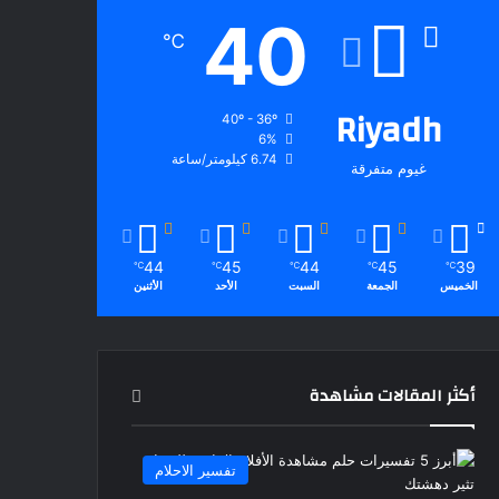
40
℃
Riyadh
40º - 36º
6%
6.74 كيلومتر/ساعة
غيوم متفرقة
44
45
44
45
39
℃
℃
℃
℃
℃
الخميس
الجمعة
السبت
الأحد
الأثنين
أكثر المقالات مشاهدة
تفسير الاحلام