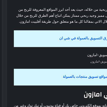
حية من خلاله، حيث يعد أحد ابرز المواقع المعروفة للربح من
 مميز وجيد ربحي ممتاز يمكن اتباع أهم الطرق للربح من خلال
 الاتي بمقالنا كل ما هو متعلق حول طريقة أفلييت امازون.
 التسويق بالعمولة في شي ان
ويق-امازون
واقع تسويق منتجات بالعمولة
 امازون
اته بموقع إلكتروني خاص بك أو قناة يوتيوب أو تيك توك وغير من