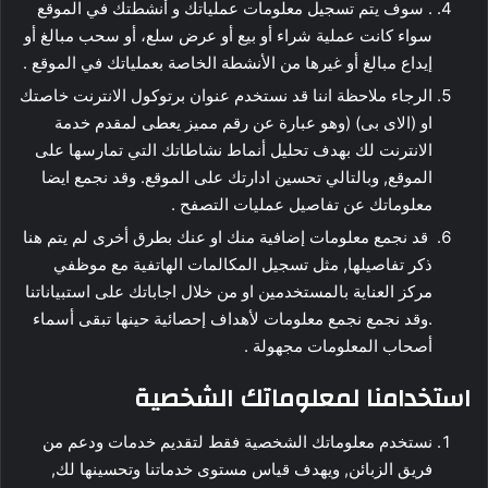
. سوف يتم تسجيل معلومات عملياتك و أنشطتك في الموقع
سواء كانت عملية شراء أو بيع أو عرض سلع، أو سحب مبالغ أو
إيداع مبالغ أو غيرها من الأنشطة الخاصة بعملياتك في الموقع .
الرجاء ملاحظة اننا قد نستخدم عنوان برتوكول الانترنت خاصتك
او (الاى بى) (وهو عبارة عن رقم مميز يعطى لمقدم خدمة
الانترنت لك بهدف تحليل أنماط نشاطاتك التي تمارسها على
الموقع, وبالتالي تحسين ادارتك على الموقع. وقد نجمع ايضا
معلوماتك عن تفاصيل عمليات التصفح .
قد نجمع معلومات إضافية منك او عنك بطرق أخرى لم يتم هنا
ذكر تفاصيلها, مثل تسجيل المكالمات الهاتفية مع موظفي
مركز العناية بالمستخدمين او من خلال اجاباتك على استبياناتنا
.وقد نجمع نجمع معلومات لأهداف إحصائية حينها تبقى أسماء
أصحاب المعلومات مجهولة .
استخدامنا لمعلوماتك الشخصية
نستخدم معلوماتك الشخصية فقط لتقديم خدمات ودعم من
فريق الزبائن, ويهدف قياس مستوى خدماتنا وتحسينها لك,