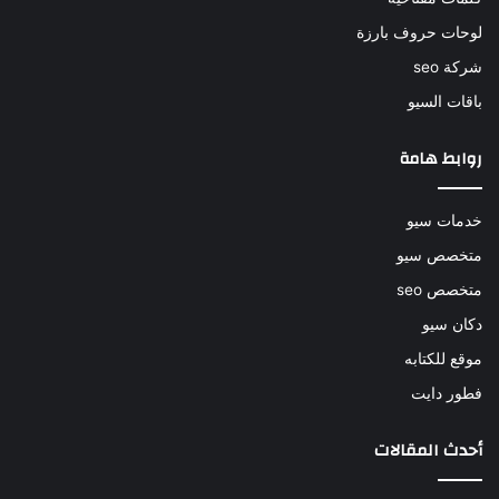
لوحات حروف بارزة
شركة seo
باقات السيو
روابط هامة
خدمات سيو
متخصص سيو
متخصص seo
دكان سيو
موقع للكتابه
فطور دايت
أحدث المقالات