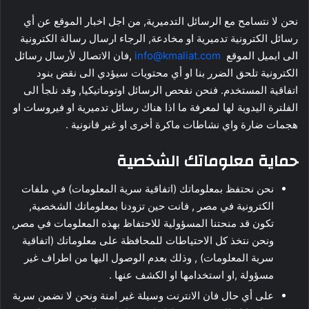
نحن لا نتسامح مع الرسائل التدميرية, من اجل اخبار الموقع عن أي
رسائل الكترونية تدميرية او مخادعة, الرجاء ارسال رسالة الكترونية
الى ايميل الموقع
info@kmaliat.com
,فان الاتصال لأرسال رسائل
الكترونية تلحق الضرر بنا او أي محتويات سيؤدي الى نقض بنود
اتفاقية المستخدم. فنحن نفحص الرسائل اوتوماتيكيا, وقد نلجأ الى
الفلترة اليدوية لها لمعرفة ما اذا هناك رسائل تدميرية او فيروسات او
هجمات ضارة واي نشاطات ماكرة أخرى او غير قانونية .
حماية معلوماتك الشخصية
نحن نحتفظ بمعلوماتك (اتفاقية سرية المعلومات) في ملفات
الكترونية في مصر , فانت حين تزودنا بمعلوماتك الشخصية,
تكون قد منحتنا المسؤولية للاحتفاظ بهذه المعلومات في مصر,
ونحن نتخذ كل الاحتياطات للمحافظة على معلوماتك (اتفاقية
سرية المعلومات) , وذلك بعدم الوصول اليها من اطراف غير
مسؤولة ,او استخدامها او الكشف عنها .
على أي حال فان الانترنت وسيلة غير امنة ونحن لا نضمن سرية