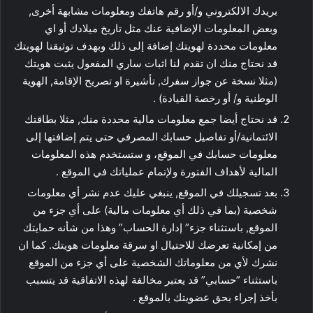
بريدك الالكتروني و/أو رقم هاتفك ومعلومات مشابهة أخرى,
وبعض المعلومات الإضافية عنك مثل تاريخ ميلادك أو اي
معلومات محددة لهويتك إضافة إلى ذلك وبهدف توثيقنا لهويتك
قد نحتاج منك ان تقدم لنا اثبات ساري المفعول يثبت هويتك
(مثلا نسخة عن جواز سفرك, تأشيرة او تصريح الإقامة, الهوية
الوطنية و/ أو رخصة القيادة) .
قد نحتاج أيضا جمع معلومات مالية محددة منك, مثلا بطاقتك
الائتمانية/أو تفاصيل حسابك المصرفي حتى يتم إضافتها إلى
معلومات حسابك في الموقع، و ستستخدم هذه المعلومات
المالية لأهداف الفتورة ولإتمام عملياتك في الموقع .
بعد تسجيلك في الموقع, ينبغي عليك عدم نشر أي معلومات
شخصية (بما في ذلك أي معلومات مالية) على أي جزء من
الموقع, باستثناء جزء” إدارة الحساب” وهذا من شأنه حمايتك
من إمكانية تعرضك للاحتيال او سرقة معلومات هويتك. كما ان
نشرك لأي من معلوماتك الشخصية على أي جزء من الموقع
باستثناء ”حسابي” قد يعتبر مخالفة لهذه الاتفاقية قد يتسبب
بأخذ إجراء بحق عضويتك بالموقع .