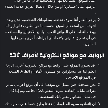
على الموقع, عليك تحديثها او تصحيحها حالا, اما من خلال
عرضها على “حسابي” او من خلال الاتصال بفريق خدمة العملاء
.
يرجى العلم أننا سوف نحتفظ بمعلوماتك الشخصية خلال وبعد
انتهائك من استخدام الموقع بحسب ما هو مطلوب قانونا, وذلك
بهدف التغلب على العوائق التقنية ,ولمنع الاحتيال, وللمساعدة
في أي تحقيق قانوني ولاتخاذ أي إجراءات أخرى ينص عليها
القانون .
الروابط مع مواقع الكترونية لأطراف ثالثة
قد يحتوي الموقع على روابط مع مواقع الكترونية أخرى, الرجاء
العلم اننا غير مسؤولين عن مستوى الأمان أو الطرق المتبعة
في المواقع الأخرى .
نحن نشجعك حين تنتقل من موقعنا الى أي موقع أخر بان تبادر
بقراءة بيانات (اتفاقية سرية المعلومات) الخاصة بهم إذا كان
في نيتك اعطائهم معلوماتك الشخصية .
ان (اتفاقية سرية المعلومات) عندنا يطبق فقط على معلوماتك