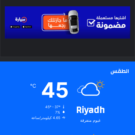
الطقس
45
℃
Riyadh
45º - 37º
7%
4.65 كيلومتر/ساعة
غيوم متفرقة