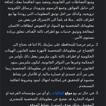
ومنع النشاطات غير القانونية, وتنفيذ بنود اتفاقيتنا معك، إضافة
الى تذليل العوائق, وجمع الرسوم, وتزويدك برسائل الكترونية
ترويجية, وكذلك من اجل توثيق المعلومات التي زودتنا بها مع
اطراف ثالثة , مثلا قد نلجأ الى الاشتراك في بعض من
معلوماتك الشخصية مع البنوك او التفويض لبطاقات الائتمان
لمعالجة وتوثيق خدمات مع اطراف ثالثة لأهداف تتعلق بزيادة
مستوى الأمن .
برغم حرصنا للمحافظة على سرّيتك ,الا اننا قد نحتاج الى
الإفصاح عن معلوماتك الشخصية لأجهزة تنفيذ القانون, الهيئات
الحكومية او اطراف ثالثة نكون ملزمين بفعل ذلك بأوامر من
المحكمة وغيرها من الدوائر القانونية, لنكون ملتزمين ببنود
القانون, عند اعتقادنا ان الإفصاح عن معلوماتك الشخصية ربما
يقي من أذى جسدي او خسارة مالية, او للأخبار عن نشاط
مشبوه او للتحقيق في إمكانية انتهاك لبنود وشروط اتفاقية
المستخدم .
في حال تم بيع
موقع
كماليات
, او أي من مؤسساته الفرعية او
اصوله التجارية قد نفصح عن معلوماتك الشخصية للمشتري
المحتمل, وذلك بهدف استمرار نشاط الموقع .