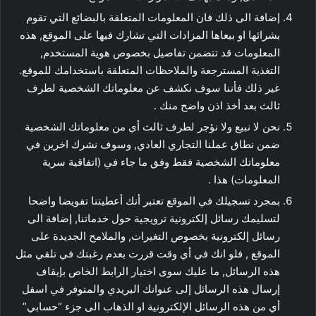
إضافة الى ذلك فان المعلومات المتعلقة بالبضائع التي تقوم
بشرائها او بيعاها المزادات التي تشارك فيها على الموقع, هذه
المعلومات قد تتضمن تفاصيل بخصوص هوية المستخدم,
التغذية المسترجعة والملاحظات المتعلقة باستخدامك للموقع.
غير ذلك فأننا سوف نكشف عن معلوماتك الشخصية لطرف
ثالث بعد أخذ اذن واضح منك .
نحن لا نبيع ولا نؤجر لطرف ثالث أي من معلوماتك الشخصية
ضمن نطاق عملنا التجاري العادي, وسوف نشرك اخرين في
معلوماتك الشخصية فقط وفق ما جاء في (اتفاقية سرية
المعلومات) هذا .
بمجرد تسجيلك في الموقع تعتبر أنك أعطيتنا تفويضا واضحا
لتسليمك رسائل إلكترونية ترويجية حول خدماتنا, إضافة الى
رسائل إلكترونية بخصوص التغيرات, والملامح الجديدة على
الموقع , فلو انك في أي وقت قررت بعدم رغبتك في تلقي مثل
هذه الرسائل, ما عليك سوى اختيار الرابط الخاص بإيقاف
إرسال هذه الرسائل إلى عنوانك البريدي والمتوفر في اسفل
أي من هذه الرسائل الإلكترونية او الذهاب الى جزء “حسابي”