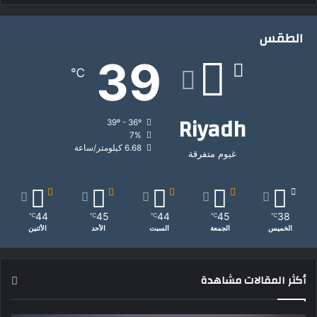
ا
ل
الطقس
ا
ن
39
س
℃
ح
ا
ب
Riyadh
39º - 36º
ي
7%
ة
6.68 كيلومتر/ساعة
غيوم متفرقة
44
45
44
45
38
℃
℃
℃
℃
℃
الخميس
الجمعة
السبت
الأحد
الأثنين
أكثر المقالات مشاهدة