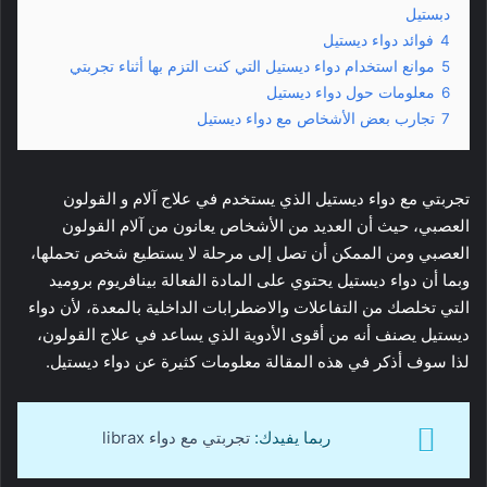
دبستيل
4
فوائد دواء ديستيل
5
موانع استخدام دواء ديستيل التي كنت التزم بها أثناء تجربتي
6
معلومات حول دواء ديستيل
7
تجارب بعض الأشخاص مع دواء ديستيل
تجربتي مع دواء ديستيل الذي يستخدم في علاج آلام و القولون
العصبي، حيث أن العديد من الأشخاص يعانون من آلام القولون
العصبي ومن الممكن أن تصل إلى مرحلة لا يستطيع شخص تحملها،
وبما أن دواء ديستيل يحتوي على المادة الفعالة بينافريوم بروميد
التي تخلصك من التفاعلات والاضطرابات الداخلية بالمعدة، لأن دواء
ديستيل يصنف أنه من أقوى الأدوية الذي يساعد في علاج القولون،
لذا سوف أذكر في هذه المقالة معلومات كثيرة عن دواء ديستيل.
ربما يفيدك:
تجربتي مع دواء librax