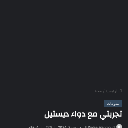
الرئيسية
/
صحة
منوعات
تجربتي مع دواء ديستيل
Walaa Mahmoud
أ
يونيو 2, 2024
276
4 دقائق