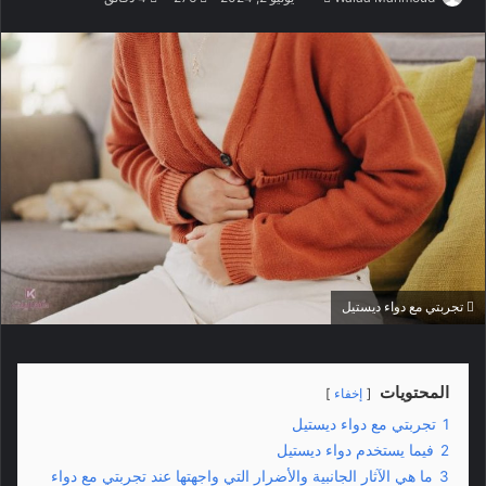
ر
س
ل
ب
ر
ي
د
ا
إ
ل
ك
تجربتي مع دواء ديستيل
ت
ر
و
ن
المحتويات
إخفاء
ي
1
تجربتي مع دواء ديستيل
ا
2
فيما يستخدم دواء ديستيل
3
ما هي الآثار الجانبية والأضرار التي واجهتها عند تجربتي مع دواء